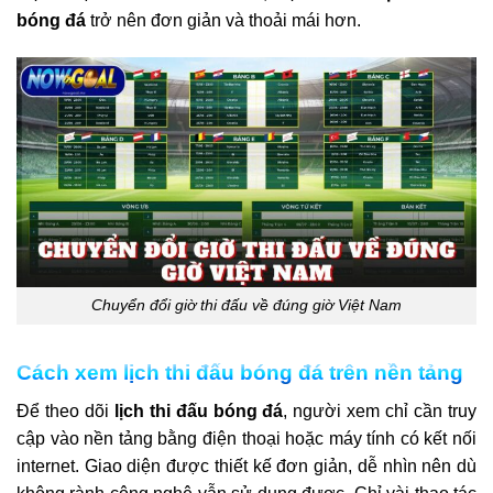
bóng đá
trở nên đơn giản và thoải mái hơn.
Chuyển đổi giờ thi đấu về đúng giờ Việt Nam
Cách xem lịch thi đấu bóng đá trên nền tảng
Để theo dõi
lịch thi đấu bóng đá
, người xem chỉ cần truy
cập vào nền tảng bằng điện thoại hoặc máy tính có kết nối
internet. Giao diện được thiết kế đơn giản, dễ nhìn nên dù