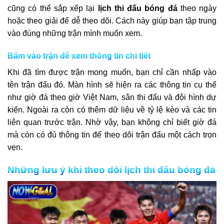
cũng có thể sắp xếp lại
lịch thi đấu bóng đá
theo ngày
hoặc theo giải để dễ theo dõi. Cách này giúp bạn tập trung
vào đúng những trận mình muốn xem.
Bấm vào trận để xem thông tin chi tiết
Khi đã tìm được trận mong muốn, bạn chỉ cần nhấp vào
tên trận đấu đó. Màn hình sẽ hiện ra các thông tin cụ thể
như giờ đá theo giờ Việt Nam, sân thi đấu và đội hình dự
kiến. Ngoài ra còn có thêm dữ liệu về tỷ lệ kèo và các tin
liên quan trước trận. Nhờ vậy, bạn không chỉ biết giờ đá
mà còn có đủ thông tin để theo dõi trận đấu một cách trọn
vẹn.
Những lưu ý khi theo dõi lịch thi đấu bóng đá