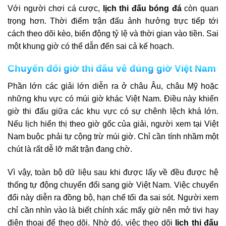
Với người chơi cá cược,
lịch thi đấu bóng đá
còn quan
trọng hơn. Thời điểm trận đấu ảnh hưởng trực tiếp tới
cách theo dõi kèo, biến động tỷ lệ và thời gian vào tiền. Sai
một khung giờ có thể dẫn đến sai cả kế hoạch.
Chuyển đổi giờ thi đấu về đúng giờ Việt Nam
Phần lớn các giải lớn diễn ra ở châu Âu, châu Mỹ hoặc
những khu vực có múi giờ khác Việt Nam. Điều này khiến
giờ thi đấu giữa các khu vực có sự chênh lệch khá lớn.
Nếu lịch hiển thị theo giờ gốc của giải, người xem tại Việt
Nam buộc phải tự cộng trừ múi giờ. Chỉ cần tính nhầm một
chút là rất dễ lỡ mất trận đang chờ.
Vì vậy, toàn bộ dữ liệu sau khi được lấy về đều được hệ
thống tự động chuyển đổi sang giờ Việt Nam. Việc chuyển
đổi này diễn ra đồng bộ, hạn chế tối đa sai sót. Người xem
chỉ cần nhìn vào là biết chính xác mấy giờ nên mở tivi hay
điện thoại để theo dõi. Nhờ đó, việc theo dõi
lịch thi đấu